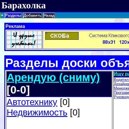
Барахолка
+
Разделы
Добавить
Назад
Реклама
Разделы доски объ
Арендую (сниму)
Ищу р
Водител
Дизайне
[0-0]
Менедж
Програм
Руковод
Автотехнику
[0]
Недвижимость
[0]