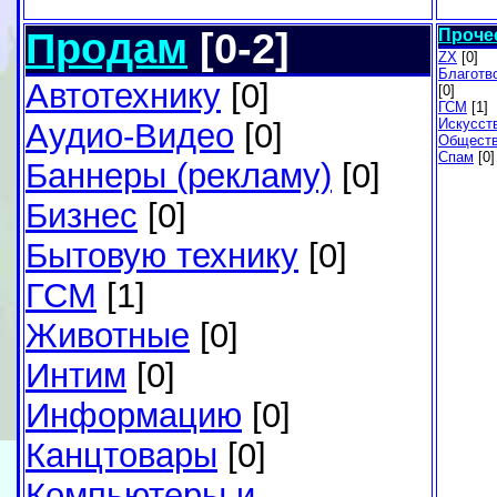
Продам
[0-2]
Проче
ZX
[0]
Благотв
Автотехнику
[0]
[0]
ГСМ
[1]
Искусст
Аудио-Видео
[0]
Общест
Спам
[0]
Баннеры (рекламу)
[0]
Бизнес
[0]
Бытовую технику
[0]
ГСМ
[1]
Животные
[0]
Интим
[0]
Информацию
[0]
Канцтовары
[0]
Компьютеры и