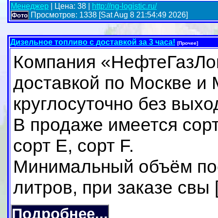
Менеджер
| Цена: 38 |
http://ng-logistic.ru/
Просмотров: 1338 [Sat Aug 8 21:54:49 2026]
Фото
Дизельное топливо с доставкой за 3 часа!
[Прочее]
Компания «НефтеГазЛог
доставкой по Москве и 
круглосуточно без выхо
В продаже имеется сорт
сорт Е, сорт F.
Минимальный объём пос
литров, при заказе свы [.
Подробнее...