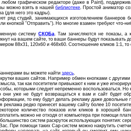
 любом графическом редакторе (даже в Paint), поддерж
ры можно взять в нашей
библиотеке
. Простой аниматор со
 (для него это кадры).
ует ряд студий, занимающихся изготовлением баннеров б
(или кнопкой "Отправить"). Но многие взамен требуют что-ни
бменную систему
СКОБа
. Там зачисляются не показы, а 
кнут на вашем сайте, то ваши баннеры будут показывать до 
ером 88х31, 120х60 и 468х60. Соотношение кликов 1:1, то 
баннерами вы можете найти
здесь
.
крутки ваших сайтов. Например обмен кнопками с другими
смысла, так как посетители привыкают к ним и уже игнориру
собы, которыми следует непременно воспользоваться. Но н
о они уже не будут возвращаться к вам и сайт будет об
нформации, то ему будут делать рекламу даже довольные п
ая реклама редко принесет вашему сайту более 10 посетите
екоторое количество показов или кликов в хорошей ба
а оплатить можно не отходя от компьютера при помощи пла
 большинство систем раскруток использующих понятия: серфи
я Вас. При помощи таких Cap-систем можно накрутить счетчи
серферу наплевать на сайт, который он смотрит, ему ну