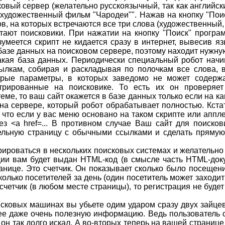
сковый сервер (желательно русскоязычный, так как английс
"художественный фильм "Чародеи"". Нажав на кнопку "Пои
в, на которых встречаются все три слова (художественный,
тают поисковики. При нажатии на кнопку "Поиск" програм
умеется скрипт не кидается сразу в интернет, вывесив я
 базе данных на поисковом сервере, поэтому находит нужн
акая база данных. Периодически специальный робот начин
ылкам, собирая и раскладывая по полочкам все слова, 
торые параметры, в которых заведомо не может содерж
стрированные на поисковике. То есть их он проверяе
еме, то ваш сайт окажется в базе данных только если на ка
 на сервере, который робот обрабатывает полностью. Кста
к что если у вас меню основано на таком скрипте или апплет
з <a href=... В противном случае Ваш сайт для поискови
ельную страницу с обычными ссылками и сделать прямую с
ироваться в нескольких поисковых системах и желательно 
ации вам будет выдан HTML-код (в смысле часть HTML-док
ранице. Это счетчик. Он показывает сколько было посеще
сколько посетителей за день (один посетитель может заходит
 счетчик (в любом месте страницы), то регистрация не буд
сковых машинах вы убьете одим ударом сразу двух зайцев
ее даже очень полезную информацию. Ведь пользователь 
 он так долго искал. А во-вторых теперь на вашей странице