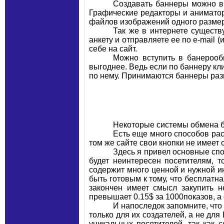
Создавать баннеры можно в
Графические редакторы и анимато
файлов изображений одного размера
Так же в интернете существ
анкету и отправляете ее по e-mail 
себе на сайт.
Можно вступить в банероо
выгоднее. Ведь если по баннеру кли
по нему. Принимаются баннеры разм
Некоторые системы обмена 
Есть еще много способов рас
том же сайте свои кнопки не имеет 
Здесь я привел основные спо
будет неинтересен посетителям, т
содержит много ценной и нужной и
быть готовым к тому, что бесплатн
закончен имеет смысл закупить н
превышает 0.15$ за 1000показов, 
И напоследок запомните, что
только для их создателей, а не дл
уникальных посетителей, так как 