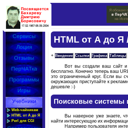
Сервисы
HTML от А до Я 
Лоция
+
Введение
Ссылки
Графика
Таблицы
Отзывы
Вот вы создали ваш сайт и
ПерЧАТка
бесплатно. Конечно теперь ваш URL
это ограниченный круг. Если вы с
Программы
окружающих приступайте к рекламн
дешевле :-)
Игры
Поисковые системы 
Учебники
Web-чайникам
HTML от А до Я
Вы наверное уже знаете, ч
Perl для CGI
найти интересующую их информац
Например пользователя интер