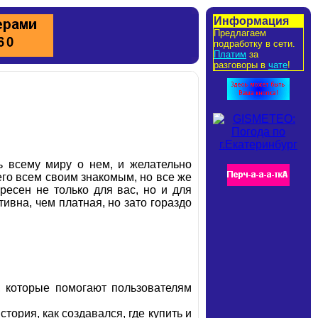
Информация
Предлагаем
подработку в сети.
Платим
за
разговоры в
чате
!
ь всему миру о нем, и желательно
его всем своим знакомым, но все же
ресен не только для вас, но и для
вна, чем платная, но зато гораздо
, которые помогают пользователям
ория, как создавался, где купить и