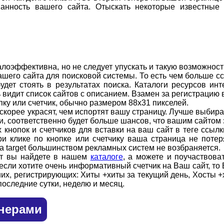
ванность вашего сайта. Отыскать некоторые известны
алоэффективна, но не следует упускать и такую возможност
его сайта для поисковой системы. То есть чем больше сс
удет стоять в результатах поиска. Каталоги ресурсов ин
видит список сайтов с описанием. Взамен за регистрацию 
пку или счетчик, обычно размером 88х31 пикселей.
 скорее украсят, чем испортят вашу страницу. Лучше выбира
и, соответственно будет больше шансов, что вашим сайтом
 кнопок и счетчиков для вставки на ваш сайт в теге ссылки
при клике по кнопке или счетчику ваша страница не поте
 target большинством рекламных систем не возбраняется.
ет вы найдете в нашем
каталоге
, а можете и поучаствова
 если хотите очень информативный счетчик на Ваш сайт, то
их, регистрирующих: Хиты +хиты за текущий день, Хосты +
последние сутки, неделю и месяц.
нерами