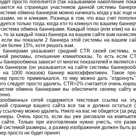
 будет просто пополнятся (так называемое накопление пока
аются на страницах участников данной системы банеро
 системе обмена баннеров можно начинать когда у вас еще н
зами, но и кликами. Разница в том, что ваш счет пополня
дуется только тогда, когда кто-то кликнул по вашему баннер
т система обмена баннерами. Каждый показ (или клик) на 
%, то за каждый показ баннера на вашем сайте вам начисляе
о если вы показали 2 баннера этой системы на вашем са
ия более 15%, хотя решать вам.
 баннерами указывают средний CTR своей системы, хо
рной рекламы, отношение клики/показы. То есть если C
ы банерообмена зависит от многих показателей и являетс
х баннеров (он указывается на сайте системы баннерооб
к на 1000 показов) баннер малоэффективен. Такое пр
ер просто примелькался, то ему можно дать "отдохнуть",
 его следует просто удалить. CTR=2% считается очень хорош
 систем обмена баннерами вы обеспечите своему сайту 
енно.
ообменных сетей содержится текстовая ссылка на эту
ной странице вашего сайта все так и должно остаться (м
ту ссылочку можно удалить. Никто на вас не обидется (за ре
баннеры. Очень просто, если вы уже рисовали на компью
 сайте. Только при изготовлении нужно учесть, что раз
 системой размеры, а размер изображения должен быть ра
ер просто не будет принят.