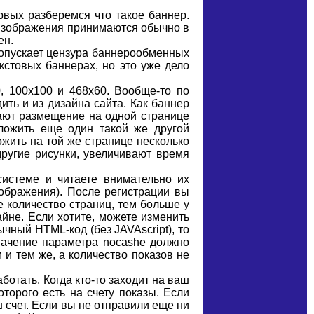
рвых разберемся что такое баннер.
 Изображения принимаются обычно в
ен.
ропускает цензура баннерообменных
кстовых баннерах, но это уже дело
, 100х100 и 468х60. Вообще-то по
ть и из дизайна сайта. Как баннер
ают размещение на одной странице
ложить еще один такой же другой
жить на той же странице несколько
 другие рисунки, увеличивают время
системе и читаете внимательно их
ображения). После регистрации вы
е количество страниц, тем больше у
айне. Если хотите, можете изменить
ычный HTML-код (без JAVAscript), то
значение параметра nocashe должно
 и тем же, а количество показов не
отать. Когда кто-то заходит на ваш
торого есть на счету показы. Если
 счет. Если вы не отправили еще ни