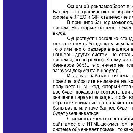
Основной рекламооборот в и
Баннер - это графическое изображ
формате JPEG и GIF, статические 
В принципе баннер может со
систем. Некоторые системы обмена
вкуса.
Существует несколько стан
многолетним наблюдениям чем банн
того или иного размера впишется
баннеры других систем, но огра
системы, но не рядом). К тому же
баннеров 88х31, это ничего не исп
загрузки документа в броузер.
Итак как работает система
правила (обратите внимание на к
получаете HTML-код, который стави
вас будет показов) в соответствии
значение параметра target, чтобы в
обратите внимание на параметр no
быть разным, иначе баннер будет п
будет увеличиваться.
С момента когда вы вставили
сайт вместе с HTML-документом по
система обменивает показы, то каж