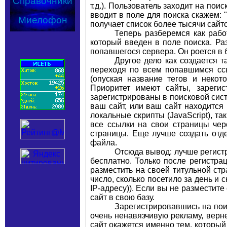
Справочники
т.д.). Пользователь заходит на пои
вводит в поле для поиска скажем: 
Миелофон
получает список более тысячи сайто
Теперь разберемся как рабо
который введен в поле поиска. Раз
попавшегося сервера. Он роется в
Другое дело как создается т
переходя по всем попавшимся сс
(опуская название тегов и неко
Приоритет имеют сайты, зареги
зарегистрированы в поисковой сист
ваш сайт, или ваш сайт находится
локальные скрипты (JavaScript), та
все ссылки на свои страницы чере
страницы. Еще лучше создать отд
файла.
Отсюда вывод: лучше регистр
бесплатно. Только после регистр
разместить на своей титульной ст
число, сколько посетило за день и 
IP-адресу)). Если вы не разместите
сайт в свою базу.
Зарегистрировавшись на пои
очень ненавязчивую рекламу, верн
сайт окажется именно тем, который