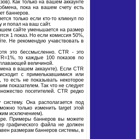
зов). Как только на вашем аккаунте
обмена, пока на вашем счету есть
ет баннеров.
ется только если кто-то кликнул по
у и попал на ваш сайт.
вашем сайте уменьшается на размер
тся 1 показ. Но если комиссия 50%,
йте. Не рекомендую учавствовать в
тя это бессмысленно. CTR - это
TR=1%, то каждые 100 показов по
я плавающей величиной.
мена в вашем аккаунте). Если CTR
оисходит с примелькавшимися или
 то есть не показывать некоторое
им показателем. Так что не следует
множество посетителей. CTR редко
 систему. Она располагается под
ожно только изменить target этой
дким исключением).
тере. Примеры баннеров вы можете
мер графического файла не должен
вен размерам баннеров системы, в