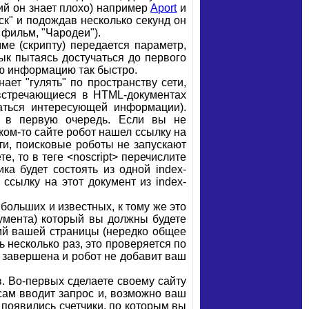
кий он знает плохо) например
Aport
и
ск" и подождав несколько секунд он
 фильм, "Чародеи").
ме (скрипту) передается параметр,
зык пытаясь достучаться до первого
ую информацию так быстро.
ает "гулять" по пространству сети,
встречающиеся в HTML-документах
аться интересующей информации).
т в первую очередь. Если вы не
ком-то сайте робот нашел ссылку на
ти, поисковые роботы не запускают
е, то в теге <noscript> перечислите
ка будет состоять из одной index-
сылку на этот документ из index-
больших и известных, к тому же это
умента) который вы должны будете
ний вашей страницы (нередко общее
ь несколько раз, это проверяется по
ет завершена и робот не добавит ваш
. Во-первых сделаете своему сайту
сам вводит запрос и, возможно ваш
 появились счетчики, по которым вы