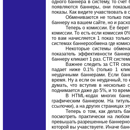
одного баннера в систему, то счет
появляются баннеры, они показыв
показы. Как видите учавствовать в
Обмениваются не только пока
баннеру на вашем сайте, но и расхо
Теперь о комиссии. Ее бере
комиссии. То есть если комиссия 0
то вам начисляется 1 показ тольк
системах баннерообмена где комисс
Некоторые системы обмена
показатель эффективности банне
баннеру кликают 1 раз. CTR систем
Важнее следить за CTR свои
падает ниже 0.1% (только 1 кли
неудачными баннерами. Если банн
время. Ну а если он неудачный, то
думать, что вступив в несколько
поднимается даже до 5%, и то врем
В HTML-кодах многих банер
графическим баннером. На титуль
ссылочки), а на других страницах э
Теперь о том, как делать 
посмотреть практически на любом
превышать разрешенные баннерной
которой вы учавствуете. Иначе банн