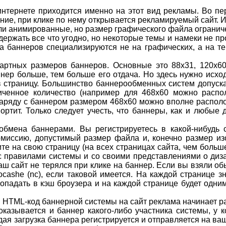
нтернете приходится именно на этот вид рекламы. Во пе
ение, при клике по нему открывается рекламируемый сайт.
или анимированные, но размер графического файла огранич
держать все что угодно, но некоторые темы и намеки не п
 баннеров специализируются не на графических, а на те
дартных размеров баннеров. Основные это 88х31, 120х60
ер больше, тем больше его отдача. Но здесь нужно исходи
 в страницу. Большинство баннерообменных систем допуск
ниченное количество (например для 468х60 можно распо
 наряду с баннером размером 468х60 можно вполне располо
ортит. Только следует учесть, что баннеры, как и любые
 обмена баннерами. Вы регистрируетесь в какой-нибудь 
омиссию, допустимый размер файла и, конечно размер из
те на свою страницу (на всех страницах сайта, чем больш
 с правилами системы и со своими представлениями о диз
аш сайт не терялся при клике на баннер. Если вы взяли об
cashe (nc), если таковой имеется. На каждой странице 
опадать в кэш броузера и на каждой странице будет одним
 HTML-код баннерной системы на сайт реклама начинает раб
казывается и баннер какого-либо участника системы, у ко
дая загрузка баннера регистрируется и отправляется на ваш