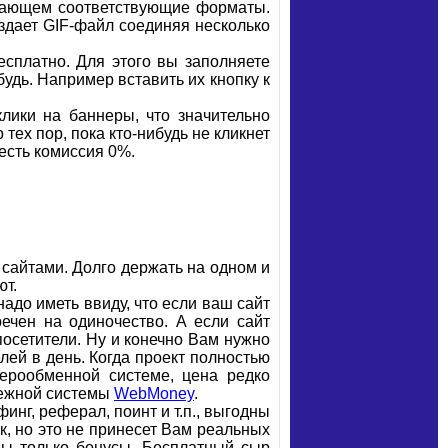
ивающем соответствующие форматы.
здает GIF-файл соединяя несколько
есплатно. Для этого вы заполняете
будь. Например вставить их кнопку к
клики на баннеры, что значительно
тех пор, пока кто-нибудь не кликнет
есть комиссия 0%.
 сайтами. Долго держать на одном и
ют.
адо иметь ввиду, что если ваш сайт
речен на одиночество. А если сайт
осетители. Ну и конечно Вам нужно
лей в день. Когда проект полностью
нерообменной системе, цена редко
тежной системы
WebMoney
.
нг, реферал, поинт и т.п., выгодны
к, но это не принесет Вам реальных
жны только бонусы. Бесплатный сыр